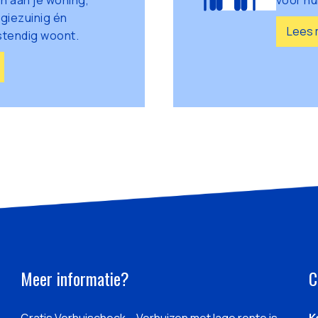
n aan je woning,
voor hu
giezuinig én
Lees 
tendig woont.
Meer informatie?
C
Gratis Verhuischeck – Verhuizen met lage rente is
K