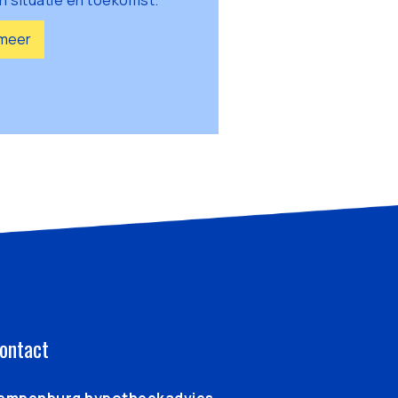
n situatie en toekomst.
meer
ontact
empenburg hypotheekadvies