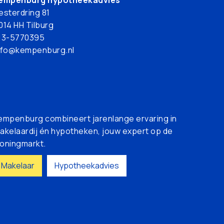
esterdring 81
014 HH Tilburg
13-5770395
nfo@kempenburg.nl
empenburg combineert jarenlange ervaring in
akelaardij én hypotheken, jouw expert op de
oningmarkt.
Makelaar
Hypotheekadvies