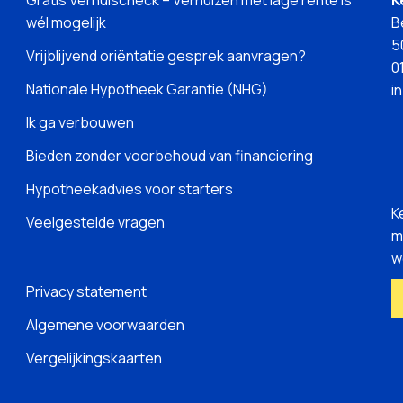
wél mogelijk
B
5
Vrijblijvend oriëntatie gesprek aanvragen?
0
Nationale Hypotheek Garantie (NHG)
i
Ik ga verbouwen
Bieden zonder voorbehoud van financiering
Hypotheekadvies voor starters
K
Veelgestelde vragen
m
w
Privacy statement
Algemene voorwaarden
Vergelijkingskaarten