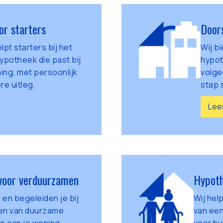
or starters
Door
pt starters bij het
Wij b
ypotheek die past bij
hypot
ing, met persoonlijk
volge
re uitleg.
stap 
Lee
voor verduurzamen
Hypoth
 en begeleiden je bij
Wij hel
ren van duurzame
van ee